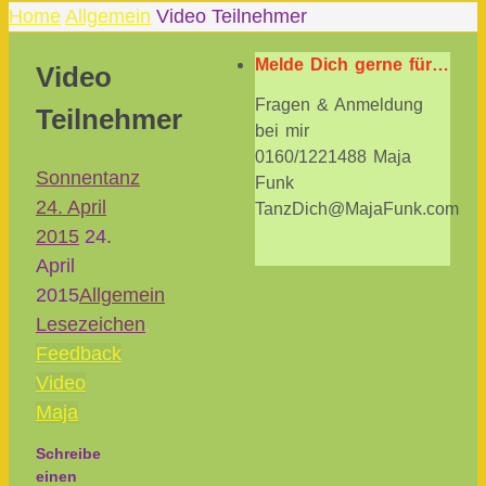
Home
Allgemein
Video Teilnehmer
Melde Dich gerne für…
Video
Fragen & Anmeldung
Teilnehmer
bei mir
0160/1221488 Maja
Sonnentanz
Funk
24. April
TanzDich@MajaFunk.com
2015
24.
April
2015
Allgemein
Lesezeichen
.
Feedback
Video
Maja
Schreibe
einen