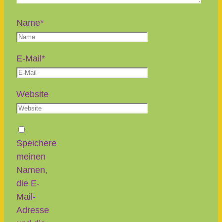
Name
*
E-Mail
*
Website
Speichere
meinen
Namen,
die E-
Mail-
Adresse